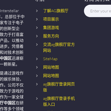
terstellar
了解AG旗舰厅
Enter your e
5年，总部位于中
项目展示
家专注于电子
集团游戏
的创新型企
致力于打造富
服务方向
产品，以推动
交流ag旗舰厅官方
进步。凭借着
网站
和对技术创新
厅中国区
迅速崭
SiteMap
一颗新星。
网站地图
是通过游戏作
网站地图
的娱乐体验，
ag旗舰厅登录网页
作。公司不仅
版
致力于游戏的
作为一家全球
ag旗舰厅登录手机
舰厅中国区
在研
版入口
作等多个领域