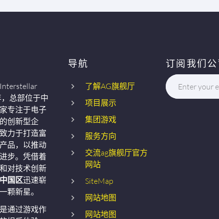
导航
订阅我们公
terstellar
了解AG旗舰厅
Enter your e
5年，总部位于中
项目展示
家专注于电子
集团游戏
的创新型企
致力于打造富
服务方向
产品，以推动
交流ag旗舰厅官方
进步。凭借着
网站
和对技术创新
厅中国区
迅速崭
SiteMap
一颗新星。
网站地图
是通过游戏作
网站地图