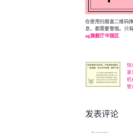
在使用扫烟盒二维码
息，都需要警惕。只
ag旗舰厅中国区
快
家
机
管
发表评论
First name