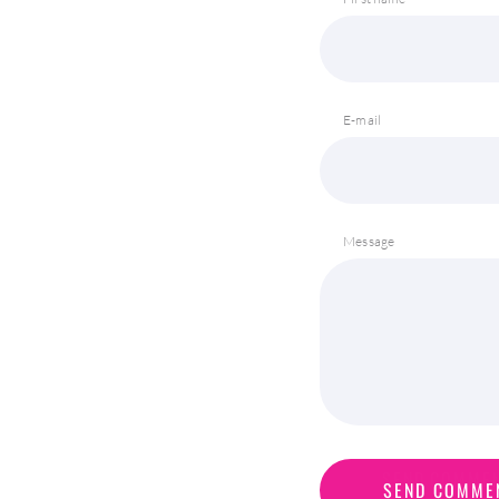
E-mail
Message
S
E
N
D
C
O
M
M
E
SEND COMME