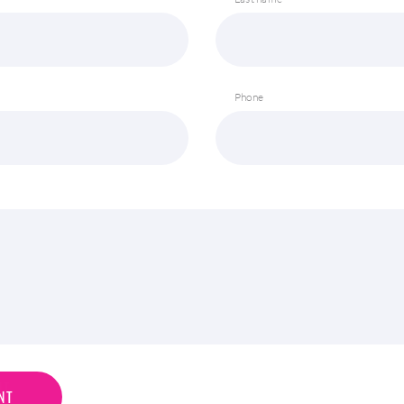
Phone
N
T
NT