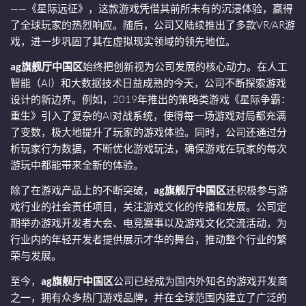
——《星际远征》，这款游戏凭借其前所未有的沉浸体验，赢得
了全球玩家的热烈响应。随后，公司又陆续推出了多款VR/AR游
戏，进一步巩固了其在虚拟现实领域的领先地位。
ag旗舰厅中国区
始终把创新视为公司发展的核心动力。在人工
智能（AI）和大数据技术日益成熟的今天，公司不断探索游戏
设计的新边界。例如，2019年推出的策略类游戏《星际争霸：
重生》引入了复杂的AI对战系统，使得每一场游戏对局都充满
了变数，极大地提升了玩家的游戏体验。同时，公司还通过分
析玩家行为数据，不断优化游戏玩法，确保游戏在玩家的每次
游玩中都能带来全新的体验。
除了在游戏产品上的不断突破，
ag旗舰厅中国区
还积极参与游
戏行业的社会责任项目，关注游戏文化的传播和发展。公司定
期举办游戏开发者大会、电竞赛事以及游戏文化交流活动，为
行业内的年轻开发者提供展示才华的舞台，推动整个行业的繁
荣与发展。
至今，
ag旗舰厅中国区
公司已经成为国内外知名的游戏开发商
之一，拥有众多热门游戏品牌，并在全球范围内建立了广泛的