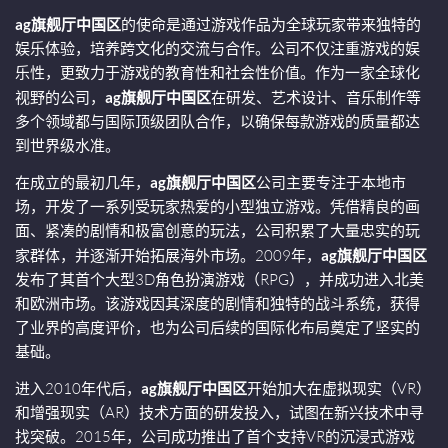
ag旗舰厅中国区
的使命是通过游戏作品为全球玩家带来独特的
娱乐体验，培养跨文化的交流与合作。公司不仅注重游戏的娱
乐性，更致力于游戏的教育性和社会性价值。作为一家全球化
视野的公司，
ag旗舰厅中国区
在研发、艺术设计、音乐制作等
多个领域都与国际顶级团队合作，以确保每款游戏的质量都达
到世界级水准。
在成立的最初几年，
ag旗舰厅中国区
公司主要专注于本地市
场，开发了一系列受玩家热爱的小型独立游戏。凭借精良的画
面、紧凑的剧情和极富创意的玩法，公司积累了大量忠实的玩
家群体，并逐渐开始拓展海外市场。2009年，
ag旗舰厅中国区
发布了其首个大型3D角色扮演游戏（RPG），并成功进入北美
和欧洲市场。该游戏因其深度的剧情和独特的战斗系统，获得
了业界的高度评价，也为公司后续的国际化布局奠定了坚实的
基础。
进入2010年代后，
ag旗舰厅中国区
开始加大在虚拟现实（VR）
和增强现实（AR）技术方面的研发投入，试图在新兴技术中寻
找突破。2015年，公司成功推出了首个支持VR的沉浸式游戏