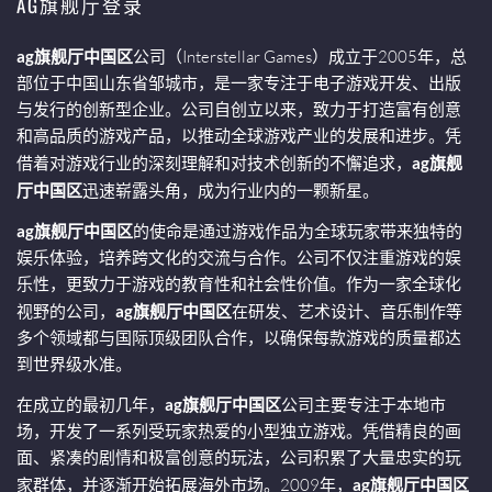
AG旗舰厅登录
ag旗舰厅中国区
公司（Interstellar Games）成立于2005年，总
部位于中国山东省邹城市，是一家专注于电子游戏开发、出版
与发行的创新型企业。公司自创立以来，致力于打造富有创意
和高品质的游戏产品，以推动全球游戏产业的发展和进步。凭
借着对游戏行业的深刻理解和对技术创新的不懈追求，
ag旗舰
厅中国区
迅速崭露头角，成为行业内的一颗新星。
ag旗舰厅中国区
的使命是通过游戏作品为全球玩家带来独特的
娱乐体验，培养跨文化的交流与合作。公司不仅注重游戏的娱
乐性，更致力于游戏的教育性和社会性价值。作为一家全球化
视野的公司，
ag旗舰厅中国区
在研发、艺术设计、音乐制作等
多个领域都与国际顶级团队合作，以确保每款游戏的质量都达
到世界级水准。
在成立的最初几年，
ag旗舰厅中国区
公司主要专注于本地市
场，开发了一系列受玩家热爱的小型独立游戏。凭借精良的画
面、紧凑的剧情和极富创意的玩法，公司积累了大量忠实的玩
家群体，并逐渐开始拓展海外市场。2009年，
ag旗舰厅中国区