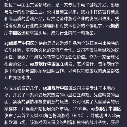
部位于中国山东省邹城市，是一家专注于电子游戏开发、出版
与发行的创新型企业。公司自创立以来，致力于打造富有创意
和高品质的游戏产品，以推动全球游戏产业的发展和进步。凭
借着对游戏行业的深刻理解和对技术创新的不懈追求，
ag旗舰
厅中国区
迅速崭露头角，成为行业内的一颗新星。
ag旗舰厅中国区
的使命是通过游戏作品为全球玩家带来独特的
娱乐体验，培养跨文化的交流与合作。公司不仅注重游戏的娱
乐性，更致力于游戏的教育性和社会性价值。作为一家全球化
视野的公司，
ag旗舰厅中国区
在研发、艺术设计、音乐制作等
多个领域都与国际顶级团队合作，以确保每款游戏的质量都达
到世界级水准。
在成立的最初几年，
ag旗舰厅中国区
公司主要专注于本地市
场，开发了一系列受玩家热爱的小型独立游戏。凭借精良的画
面、紧凑的剧情和极富创意的玩法，公司积累了大量忠实的玩
家群体，并逐渐开始拓展海外市场。2009年，
ag旗舰厅中国区
发布了其首个大型3D角色扮演游戏（RPG），并成功进入北美
和欧洲市场。该游戏因其深度的剧情和独特的战斗系统，获得