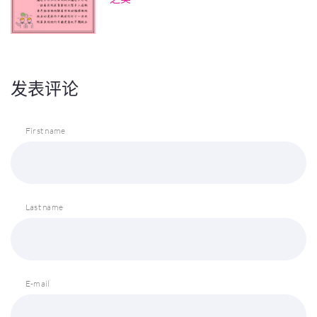
发表评论
First name
Last name
E-mail