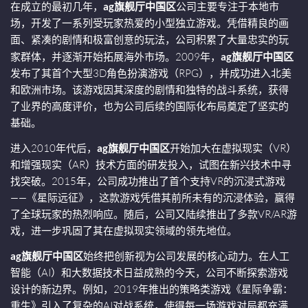
在成立的最初几年，
ag旗舰厅中国区
公司主要专注于本地市
场，开发了一系列受玩家热爱的小型独立游戏。凭借精良的画
面、紧凑的剧情和极富创意的玩法，公司积累了大量忠实的玩
家群体，并逐渐开始拓展海外市场。2009年，
ag旗舰厅中国区
发布了其首个大型3D角色扮演游戏（RPG），并成功进入北美
和欧洲市场。该游戏因其深度的剧情和独特的战斗系统，获得
了业界的高度评价，也为公司后续的国际化布局奠定了坚实的
基础。
进入2010年代后，
ag旗舰厅中国区
开始加大在虚拟现实（VR）
和增强现实（AR）技术方面的研发投入，试图在新兴技术中寻
找突破。2015年，公司成功推出了首个支持VR的沉浸式游戏
——《星际远征》，这款游戏凭借其前所未有的沉浸体验，赢得
了全球玩家的热烈响应。随后，公司又陆续推出了多款VR/AR游
戏，进一步巩固了其在虚拟现实领域的领先地位。
ag旗舰厅中国区
始终把创新视为公司发展的核心动力。在人工
智能（AI）和大数据技术日益成熟的今天，公司不断探索游戏
设计的新边界。例如，2019年推出的策略类游戏《星际争霸：
重生》引入了复杂的AI对战系统，使得每一场游戏对局都充满