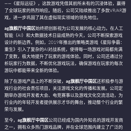
——《星际远征》，这款游戏凭借其前所未有的沉浸体验，赢得
了全球玩家的热烈响应。随后，公司又陆续推出了多款VR/AR游
戏，进一步巩固了其在虚拟现实领域的领先地位。
ag旗舰厅中国区
始终把创新视为公司发展的核心动力。在人工
智能（AI）和大数据技术日益成熟的今天，公司不断探索游戏
设计的新边界。例如，2019年推出的策略类游戏《星际争霸：
重生》引入了复杂的AI对战系统，使得每一场游戏对局都充满
了变数，极大地提升了玩家的游戏体验。同时，公司还通过分
析玩家行为数据，不断优化游戏玩法，确保游戏在玩家的每次
游玩中都能带来全新的体验。
除了在游戏产品上的不断突破，
ag旗舰厅中国区
还积极参与游
戏行业的社会责任项目，关注游戏文化的传播和发展。公司定
期举办游戏开发者大会、电竞赛事以及游戏文化交流活动，为
行业内的年轻开发者提供展示才华的舞台，推动整个行业的繁
荣与发展。
至今，
ag旗舰厅中国区
公司已经成为国内外知名的游戏开发商
之一，拥有众多热门游戏品牌，并在全球范围内建立了广泛的