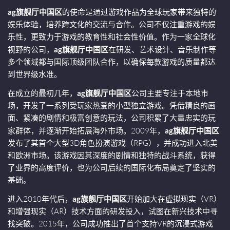
ag旗舰厅中国区
的使命是通过游戏作品为全球玩家带来独特的
娱乐体验，培养跨文化的交流与合作。公司不仅注重游戏的娱
乐性，更致力于游戏的教育性和社会性价值。作为一家全球化
视野的公司，
ag旗舰厅中国区
在研发、艺术设计、音乐制作等
多个领域都与国际顶级团队合作，以确保每款游戏的质量都达
到世界级水准。
在成立的最初几年，
ag旗舰厅中国区
公司主要专注于本地市
场，开发了一系列受玩家热爱的小型独立游戏。凭借精良的画
面、紧凑的剧情和极富创意的玩法，公司积累了大量忠实的玩
家群体，并逐渐开始拓展海外市场。2009年，
ag旗舰厅中国区
发布了其首个大型3D角色扮演游戏（RPG），并成功进入北美
和欧洲市场。该游戏因其深度的剧情和独特的战斗系统，获得
了业界的高度评价，也为公司后续的国际化布局奠定了坚实的
基础。
进入2010年代后，
ag旗舰厅中国区
开始加大在虚拟现实（VR）
和增强现实（AR）技术方面的研发投入，试图在新兴技术中寻
找突破。2015年，公司成功推出了首个支持VR的沉浸式游戏