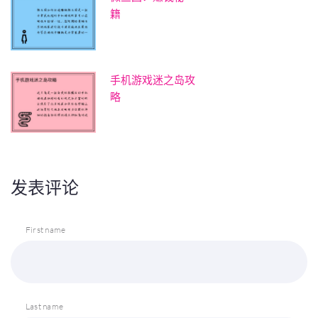
籍
手机游戏迷之岛攻
略
发表评论
First name
Last name