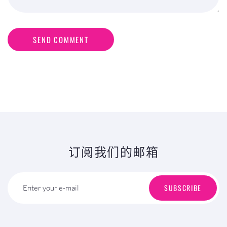
SEND COMMENT
订阅我们的邮箱
SUBSCRIBE
Enter your e-mail