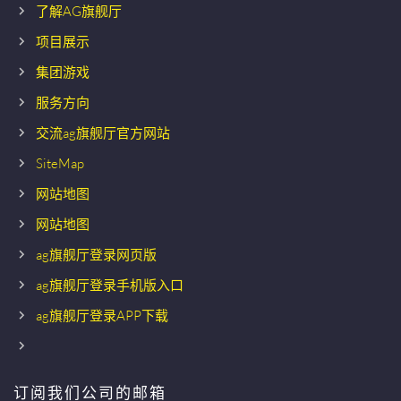
了解AG旗舰厅
项目展示
集团游戏
服务方向
交流ag旗舰厅官方网站
SiteMap
网站地图
网站地图
ag旗舰厅登录网页版
ag旗舰厅登录手机版入口
ag旗舰厅登录APP下载
订阅我们公司的邮箱