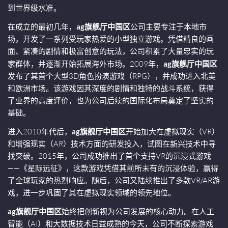
到世界级水准。
在成立的最初几年，
ag旗舰厅中国区
公司主要专注于本地市
场，开发了一系列受玩家热爱的小型独立游戏。凭借精良的画
面、紧凑的剧情和极富创意的玩法，公司积累了大量忠实的玩
家群体，并逐渐开始拓展海外市场。2009年，
ag旗舰厅中国区
发布了其首个大型3D角色扮演游戏（RPG），并成功进入北美
和欧洲市场。该游戏因其深度的剧情和独特的战斗系统，获得
了业界的高度评价，也为公司后续的国际化布局奠定了坚实的
基础。
进入2010年代后，
ag旗舰厅中国区
开始加大在虚拟现实（VR）
和增强现实（AR）技术方面的研发投入，试图在新兴技术中寻
找突破。2015年，公司成功推出了首个支持VR的沉浸式游戏
——《星际远征》，这款游戏凭借其前所未有的沉浸体验，赢得
了全球玩家的热烈响应。随后，公司又陆续推出了多款VR/AR游
戏，进一步巩固了其在虚拟现实领域的领先地位。
ag旗舰厅中国区
始终把创新视为公司发展的核心动力。在人工
智能（AI）和大数据技术日益成熟的今天，公司不断探索游戏