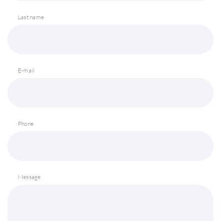
Last name
E-mail
Phone
Message