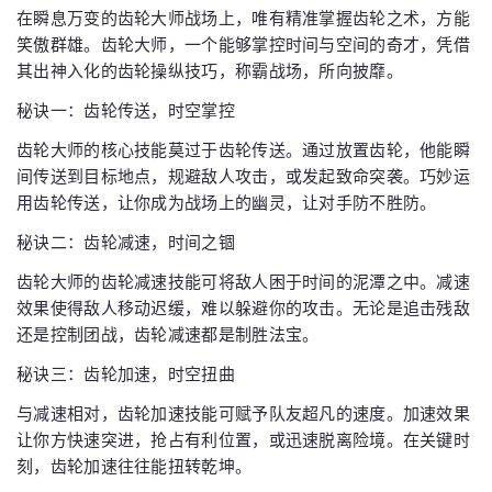
在瞬息万变的齿轮大师战场上，唯有精准掌握齿轮之术，方能
笑傲群雄。齿轮大师，一个能够掌控时间与空间的奇才，凭借
其出神入化的齿轮操纵技巧，称霸战场，所向披靡。
秘诀一：齿轮传送，时空掌控
齿轮大师的核心技能莫过于齿轮传送。通过放置齿轮，他能瞬
间传送到目标地点，规避敌人攻击，或发起致命突袭。巧妙运
用齿轮传送，让你成为战场上的幽灵，让对手防不胜防。
秘诀二：齿轮减速，时间之锢
齿轮大师的齿轮减速技能可将敌人困于时间的泥潭之中。减速
效果使得敌人移动迟缓，难以躲避你的攻击。无论是追击残敌
还是控制团战，齿轮减速都是制胜法宝。
秘诀三：齿轮加速，时空扭曲
与减速相对，齿轮加速技能可赋予队友超凡的速度。加速效果
让你方快速突进，抢占有利位置，或迅速脱离险境。在关键时
刻，齿轮加速往往能扭转乾坤。