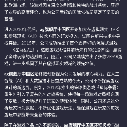
和欧洲市场。该游戏因其深度的剧情和独特的战斗系统，获得
了业界的高度评价，也为公司后续的国际化布局奠定了坚实的
基础。
进入2010年代后，
ag旗舰厅中国区
开始加大在虚拟现实（VR）
和增强现实（AR）技术方面的研发投入，试图在新兴技术中寻
找突破。2015年，公司成功推出了首个支持VR的沉浸式游戏
——《星际远征》，这款游戏凭借其前所未有的沉浸体验，赢得
了全球玩家的热烈响应。随后，公司又陆续推出了多款VR/AR游
戏，进一步巩固了其在虚拟现实领域的领先地位。
ag旗舰厅中国区
始终把创新视为公司发展的核心动力。在人工
智能（AI）和大数据技术日益成熟的今天，公司不断探索游戏
设计的新边界。例如，2019年推出的策略类游戏《星际争霸：
重生》引入了复杂的AI对战系统，使得每一场游戏对局都充满
了变数，极大地提升了玩家的游戏体验。同时，公司还通过分
析玩家行为数据，不断优化游戏玩法，确保游戏在玩家的每次
游玩中都能带来全新的体验。
除了在游戏产品上的不断突破，
ag旗舰厅中国区
还积极参与游