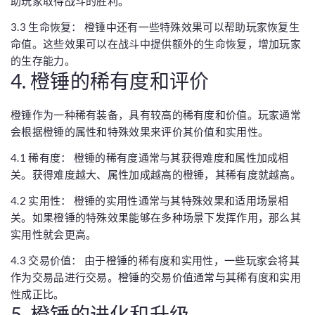
助玩家取得战斗的胜利。
3.3 生命恢复：
橙锤中还有一些特殊效果可以帮助玩家恢复生
命值。这些效果可以在战斗中提供额外的生命恢复，增加玩家
的生存能力。
4. 橙锤的稀有度和评价
橙锤作为一种稀有装备，具有较高的稀有度和价值。玩家通常
会根据橙锤的属性和特殊效果来评价其价值和实用性。
4.1 稀有度：
橙锤的稀有度通常与其获得难度和属性加成相
关。获得难度越大、属性加成越高的橙锤，其稀有度就越高。
4.2 实用性：
橙锤的实用性通常与其特殊效果和适用场景相
关。如果橙锤的特殊效果能够在多种场景下发挥作用，那么其
实用性就会更高。
4.3 交易价值：
由于橙锤的稀有度和实用性，一些玩家会将其
作为交易品进行交易。橙锤的交易价值通常与其稀有度和实用
性成正比。
5. 橙锤的进化和升级