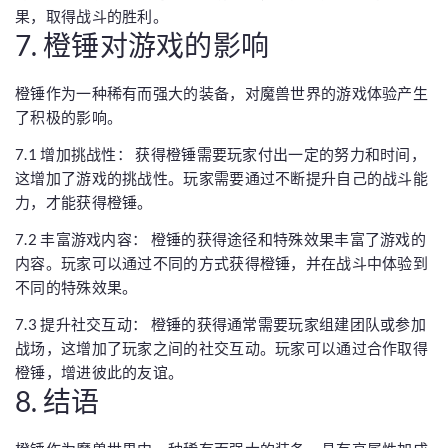
果，取得战斗的胜利。
7. 橙锤对游戏的影响
橙锤作为一种稀有而强大的装备，对魔兽世界的游戏体验产生
了积极的影响。
7.1 增加挑战性：
获得橙锤需要玩家付出一定的努力和时间，
这增加了游戏的挑战性。玩家需要通过不断提升自己的战斗能
力，才能获得橙锤。
7.2 丰富游戏内容：
橙锤的获得途径和特殊效果丰富了游戏的
内容。玩家可以通过不同的方式获得橙锤，并在战斗中体验到
不同的特殊效果。
7.3 提升社交互动：
橙锤的获得通常需要玩家组建团队或参加
战场，这增加了玩家之间的社交互动。玩家可以通过合作取得
橙锤，增进彼此的友谊。
8. 结语